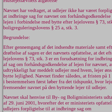
Huslejenævnets afgørelse
Nævnet har vedtaget, at udlejer ikke har været forpligt
at indbringe sag for nævnet om forhåndsgodkendelse 
lejen i forbindelse med bytte efter lejelovens § 73, stk.
boligreguleringslovens § 25 a, stk. 3.
Begrundelse:
Efter gennemgang af det indsendte materiale samt eft
drøftelse af sagen er det nævnets opfattelse, at det eft
lejelovens § 73, stk. 3 er en forudsætning for indbrin
af sag om forhåndsgodkendelse af lejen for nævnet, at
udtrykkeligt har meddelt udlejer med hvem, lejer øns
bytte lejlighed. Nævnet finder således, at fristen på 
i bestemmelsen først løber fra det tidspunkt, hvor lej
fremsender navnet på den byttende lejer til udlejer.
Nævnet skal henvise til By- og Boligministeriets udta
af 29. juni 2001, hvorefter det er ministeriets opfattel
udlejers forpligtelse til at indbringe sag om