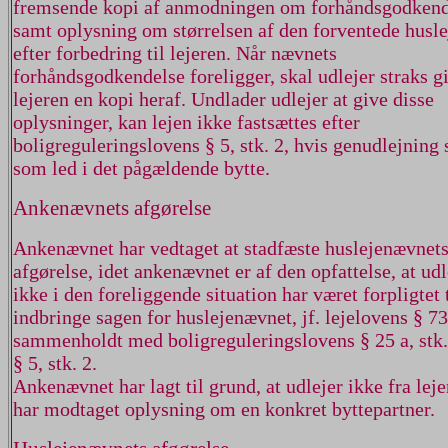
fremsende kopi af anmodningen om forhåndsgodkend
samt oplysning om størrelsen af den forventede husle
efter forbedring til lejeren. Når nævnets
forhåndsgodkendelse foreligger, skal udlejer straks g
lejeren en kopi heraf. Undlader udlejer at give disse
oplysninger, kan lejen ikke fastsættes efter
boligreguleringslovens § 5, stk. 2, hvis genudlejning 
som led i det pågældende bytte.
Ankenævnets afgørelse
Ankenævnet har vedtaget at stadfæste huslejenævnet
afgørelse, idet ankenævnet er af den opfattelse, at udl
ikke i den foreliggende situation har været forpligtet t
indbringe sagen for huslejenævnet, jf. lejelovens § 73,
sammenholdt med boligreguleringslovens § 25 a, stk.
§ 5, stk. 2.
Ankenævnet har lagt til grund, at udlejer ikke fra lej
har modtaget oplysning om en konkret byttepartner.