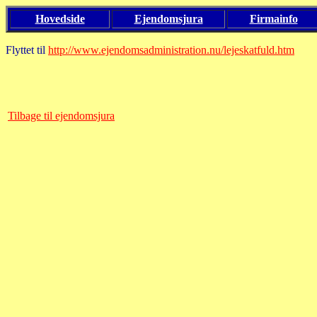
Hovedside
Ejendomsjura
Firmainfo
Flyttet til
http://www.ejendomsadministration.nu/lejeskatfuld.htm
Tilbage til ejendomsjura