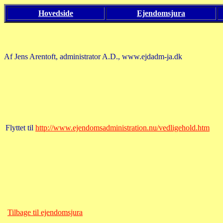
Hovedside
Ejendomsjura
Af Jens Arentoft, administrator A.D., www.ejdadm-ja.dk
Flyttet til
http://www.ejendomsadministration.nu/vedligehold.htm
Tilbage til ejendomsjura